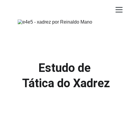
Estudo de 
Tática do Xadrez
Tática é o mecanismo usado para
ganhar material ou posição de maneira
forçada, ou por meio de ameaça direta
ao Rei ou por meio de ataques múltiplos.